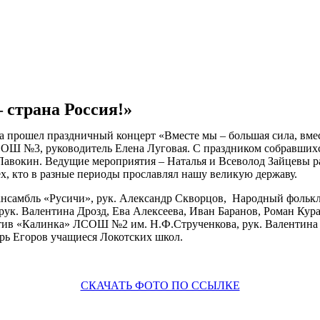
 страна Россия!»
а прошел праздничный концерт «Вместе мы – большая сила, вмес
ОШ №3, руководитель Елена Луговая. С праздником собравшихся
авокин. Ведущие мероприятия – Наталья и Всеволод Зайцевы ра
х, кто в разные периоды прославлял нашу великую державу.
нсамбль «Русичи», рук. Александр Скворцов, Народный фолькл
ук. Валентина Дрозд, Ева Алексеева, Иван Баранов, Роман Кур
ктив «Калинка» ЛСОШ №2 им. Н.Ф.Струченкова, рук. Валентина 
рь Егоров учащиеся Локотских школ.
СКАЧАТЬ ФОТО ПО ССЫЛКЕ