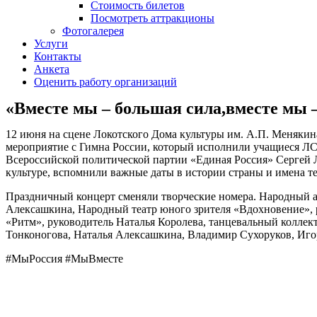
Стоимость билетов
Посмотреть аттракционы
Фотогалерея
Услуги
Контакты
Анкета
Оценить работу организаций
«Вместе мы – большая сила,вместе мы –
12 июня на сцене Локотского Дома культуры им. А.П. Менякин
мероприятие с Гимна России, который исполнили учащиеся ЛС
Всероссийской политической партии «Единая Россия» Сергей Л
культуре, вспомнили важные даты в истории страны и имена те
Праздничный концерт сменяли творческие номера. Народный а
Алексашкина, Народный театр юного зрителя «Вдохновение», р
«Ритм», руководитель Наталья Королева, танцевальный колле
Тонконогова, Наталья Алексашкина, Владимир Сухоруков, Иго
#МыРоссия #МыВместе