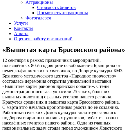
Аттракционы
Стоимость билетов
Посмотреть аттракционы
Фотогалерея
Услуги
Контакты
Анкета
Оценить работу организаций
«Вышитая карта Брасовского района»
12 сентября в рамках праздничных мероприятий,
посвящённых 80-й годовщине освобождения Брянщины от
немецко-фашистских захватчиков, во Дворце культуры БМЗ
Брянского методического центра «Народное творчество»
состоялась церемония открытия уникальной выставки
«Вышитые карты районов Брянской области». Стены
демонстрационного зала украсили 25 ярких, больших
вышитых полотнищ с разных уголков нашего региона.
Красуется среди них и вышитая карта Брасовского района.
С марта этго началась кропотливая работа по её созданию.
Работники сельских Домов культуры вплотную занялись
подбором старинных льняных рушников, рубах из разных
населённых пунктов нашего района. Одна из главных
первоначальных задач стояла перед художником Локотского