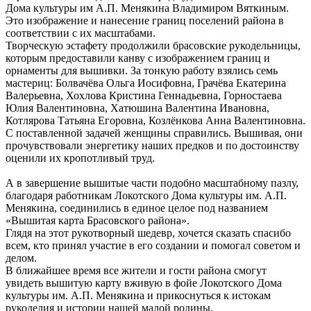
Дома культуры им А.П. Менякина Владимиром Вяткиным.
Это изображение и нанесение границ поселений района в
соответствии с их масштабами.
Творческую эстафету продолжили брасовские рукодельницы,
которым предоставили канву с изображением границ и
орнаменты для вышивки. За тонкую работу взялись семь
мастериц: Болвачёва Ольга Иосифовна, Грачёва Екатерина
Валерьевна, Хохлова Кристина Геннадьевна, Горностаева
Юлия Валентиновна, Хатюшина Валентина Ивановна,
Котлярова Татьяна Егоровна, Козлёнкова Анна Валентиновна.
С поставленной задачей женщины справились. Вышивая, они
прочувствовали энергетику наших предков и по достоинству
оценили их кропотливый труд.
А в завершение вышитые части подобно масштабному пазлу,
благодаря работникам Локотского Дома культуры им. А.П.
Менякина, соединились в единое целое под названием
«Вышитая карта Брасовского района».
Глядя на этот рукотворный шедевр, хочется сказать спасибо
всем, кто принял участие в его создании и помогал советом и
делом.
В ближайшее время все жители и гости района смогут
увидеть вышитую карту вживую в фойе Локотского Дома
культуры им. А.П. Менякина и прикоснуться к истокам
рукоделия и истории нашей малой родины.