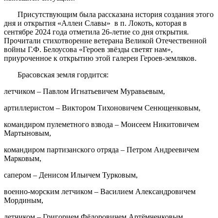
Присутствующим была рассказана история создания этого
дня и открытия «Аллеи Славы» в п. Локоть, которая в
сентябре 2024 года отметила 26-летие со дня открытия.
Прочитали стихотворение ветерана Великой Отечественной
войны Г.Ф. Белоусова «Героев звёзды светят нам»,
приуроченное к открытию этой галереи Героев-земляков.
Брасовская земля гордится:
летчиком – Павлом Игнатьевичем Муравьевым,
артиллеристом – Виктором Тихоновичем Сенющенковым,
командиром пулеметного взвода – Моисеем Никитовичем
Мартыновым,
командиром партизанского отряда – Петром Андреевичем
Марковым,
сапером – Денисом Ильичем Турковым,
военно-морским летчиком – Василием Александровичем
Мординым,
летчиком – Григорием Фёдоровичем Артёмченковым,