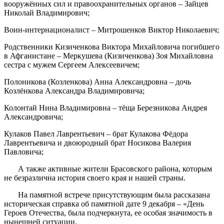
вооружённых сил и правоохранительных органов – Зайцев
Николай Владимирович;
Воин-интернационалист – Митрошенков Виктор Николаевич;
Родственники Кизиченкова Виктора Михайловича погибшего
в Афганистане – Меркушева (Кизиченкова) Зоя Михайловна
сестра с мужем Сергеем Алексеевичем;
Полоникова (Козленкова) Анна Александровна – дочь
Козлёнкова Александра Владимировича;
Колонтай Нина Владимировна – тёща Березникова Андрея
Александровича;
Кулаков Павел Лаврентьевич – брат Кулакова Фёдора
Лаврентьевича и двоюродный брат Носикова Валерия
Павловича;
А также активные жители Брасовского района, которым
не безразлична история своего края и нашей страны.
На памятной встрече присутствующим была рассказана
историческая справка об памятной дате 9 декабря – «День
Героев Отечества, была подчеркнута, ее особая значимость в
нынешней ситуации.