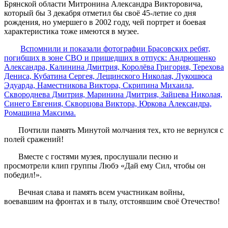
Брянской области Митронина Александра Викторовича,
который бы 3 декабря отметил бы своё 45-летие со дня
рождения, но умершего в 2002 году, чей портрет и боевая
характеристика тоже имеются в музее.
Вспомнили и показали фотографии Брасовских ребят,
погибших в зоне СВО и пришедших в отпуск: Андрющенко
Александра, Калинина Дмитрия, Королёва Григория, Терехова
Дениса, Кубатина Сергея, Лещинского Николая, Лукошюса
Эдуарда, Наместникова Виктора, Скрипина Михаила,
Сквороднева Дмитрия, Маринина Дмитрия, Зайцева Николая,
Синего Евгения, Скворцова Виктора, Юркова Александра,
Ромашина Максима.
Почтили память Минутой молчания тех, кто не вернулся с
полей сражений!
Вместе с гостями музея, прослушали песню и
просмотрели клип группы Любэ «Дай ему Сил, чтобы он
победил!».
Вечная слава и память всем участникам войны,
воевавшим на фронтах и в тылу, отстоявшим своё Отечество!