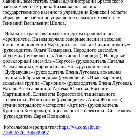
Лавокин, заместитель главы администрации Брасовского
района Елена Петровна Казакова, начальник
государственного казенного учреждения Брянской области
«Брасовское районное управление сельского хозяйства»
Геннадий Васильевич Шилов.
Ярким театрализованным концертом продолжилось
мероприятие. На нем звучали задорные песни и веселые
танцы в исполнении Народного ансамбля «Ладино полетье»
(руководитель Ольга Чехмарева), Народного ансамбля
«Русичи» (руководитель Александр Скворцов), Народный
фольклорный ансамбль «Нерусса» (руководитель Наталья
Алексашкина), Народный ансамбль русской песни
«Дубравушка» (руководитель Елена Луговая), вокальная
группа «Добры молодцы» (руководитель Иван Баранов),
вокальная группа «Гармония» (руководитель Елена Луговая),
Наталь Алексашкиной, Артема Юрасова, Евгении
Мартишиной, Елизаветы Бормотовой, танцевального
коллектива «Рябинушка» (руководитель Анна Жбанкова),
студии эстрадного мастерства «Артист» (руководитель
Кристина Комарова), танцевального коллектива «Созвездие»
(руководитель Дарья Новикова).
Фотоальбом мероприятия:
https://vk.com/album-
216826376_306699697