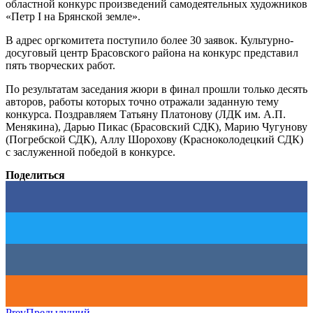
областной конкурс произведений самодеятельных художников
«Петр I на Брянской земле».
В адрес оргкомитета поступило более 30 заявок. Культурно-
досуговый центр Брасовского района на конкурс представил
пять творческих работ.
По результатам заседания жюри в финал прошли только десять
авторов, работы которых точно отражали заданную тему
конкурса. Поздравляем Татьяну Платонову (ЛДК им. А.П.
Менякина), Дарью Пикас (Брасовский СДК), Марию Чугунову
(Погребской СДК), Аллу Шорохову (Красноколодецкий СДК)
с заслуженной победой в конкурсе.
Поделиться
Prev
Предыдущий