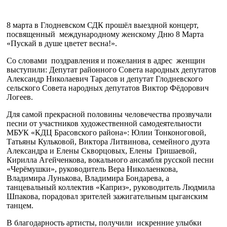
8 марта в Глодневском СДК прошёл выездной концерт,
посвященный международному женскому Дню 8 Марта
«Пускай в душе цветет весна!».
Со словами поздравления и пожелания в адрес женщин
выступили: Депутат районного Совета народных депутатов
Александр Николаевич Тарасов и депутат Глодневского
сельского Совета народных депутатов Виктор Фёдорович
Логеев.
Для самой прекрасной половины человечества прозвучали
песни от участников художественной самодеятельности
МБУК «КДЦ Брасовского района»: Юлии Тонконоговой,
Татьяны Кульковой, Виктора Литвинова, семейного дуэта
Александра и Елены Скворцовых, Елены Гришаевой,
Кирилла Агейченкова, вокального ансамбля русской песни
«Черёмушки», руководитель Вера Николаенкова,
Владимира Лунькова, Владимира Бондарева, а
танцевальный коллектив «Каприз», руководитель Людмила
Шпакова, порадовал зрителей зажигательным цыганским
танцем.
В благодарность артисты, получили искренние улыбки