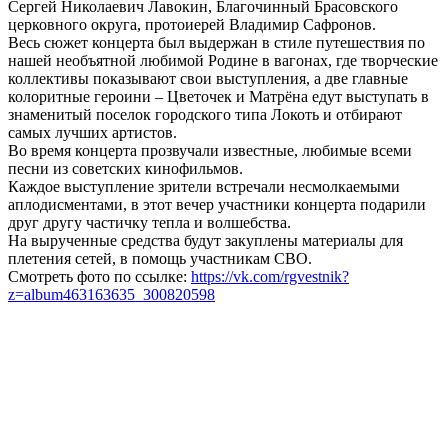
Сергей Николаевич Лавокин, Благочинный Брасовского
церковного округа, протоиерей Владимир Сафронов.
Весь сюжет концерта был выдержан в стиле путешествия по
нашей необъятной любимой Родине в вагонах, где творческие
коллективы показывают свои выступления, а две главные
колоритные героини – Цветочек и Матрёна едут выступать в
знаменитый поселок городского типа Локоть и отбирают
самых лучших артистов.
Во время концерта прозвучали известные, любимые всеми
песни из советских кинофильмов.
Каждое выступление зрители встречали несмолкаемыми
аплодисментами, в этот вечер участники концерта подарили
друг другу частичку тепла и волшебства.
На вырученные средства будут закуплены материалы для
плетения сетей, в помощь участникам СВО.
Смотреть фото по ссылке:
https://vk.com/rgvestnik?
z=album463163635_300820598