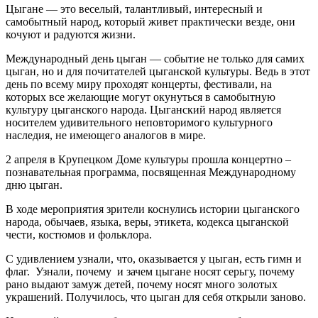
Цыгане — это веселый, талантливый, интересный и
самобытный народ, который живет практически везде, они
кочуют и радуются жизни.
Международный день цыган — событие не только для самих
цыган, но и для почитателей цыганской культуры. Ведь в этот
день по всему миру проходят концерты, фестивали, на
которых все желающие могут окунуться в самобытную
культуру цыганского народа. Цыганский народ является
носителем удивительного неповторимого культурного
наследия, не имеющего аналогов в мире.
2 апреля в Крупецком Доме культуры прошла концертно –
познавательная программа, посвященная Международному
дню цыган.
В ходе мероприятия зрители коснулись истории цыганского
народа, обычаев, языка, веры, этикета, кодекса цыганской
чести, костюмов и фольклора.
С удивлением узнали, что, оказывается у цыган, есть гимн и
флаг. Узнали, почему и зачем цыгане носят серьгу, почему
рано выдают замуж детей, почему носят много золотых
украшений. Получилось, что цыган для себя открыли заново.