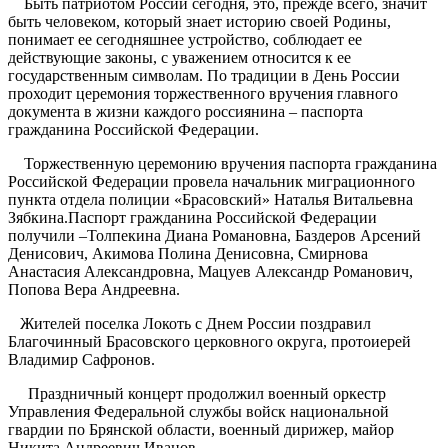
Быть патриотом России сегодня, это, прежде всего, значит
быть человеком, который знает историю своей Родины,
понимает ее сегодняшнее устройство, соблюдает ее
действующие законы, с уважением относится к ее
государственным символам. По традиции в День России
проходит церемония торжественного вручения главного
документа в жизни каждого россиянина – паспорта
гражданина Российской Федерации.
Торжественную церемонию вручения паспорта гражданина
Российской Федерации провела начальник миграционного
пункта отдела полиции «Брасовский» Наталья Витальевна
Зябкина.Паспорт гражданина Российской Федерации
получили –Толпекина Диана Романовна, Баздеров Арсений
Денисович, Акимова Полина Денисовна, Смирнова
Анастасия Александровна, Мацуев Александр Романович,
Попова Вера Андреевна.
Жителей поселка Локоть с Днем России поздравил
Благочинный Брасовского церковного округа, протоиерей
Владимир Сафронов.
Праздничный концерт продолжил
военный оркестр
Управления Федеральной службы войск национальной
гвардии по Брянской области, военный дирижер, майор
Никита Андреевич Иванов.