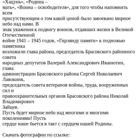
«Хацунь», «Родина –
мать», «Воина – освободителя», для того чтобы напомнить
всем
присутствующим о том какой ценой было завоевано мирное
небо над нами. В
знак уважения к подвигу воинов, отдавших жизни в Великой
Отечественной
войне 1941 – 1945 годов, «Гирлянду памяти» к подножью
памятника
возложили глава района, председатель Брасовского районного
совета
народных депутатов Валерий Александрович Иванютин,
глава
администрации Брасовского района Сергей Николаевич
Лавокинк,
председатель совета ветеранов войны, труда, вооруженных
сил и
правоохранительных органов Брасовского района Николай
Владимирович
Зайцев.
Пусть будет мирное небо над многими и многими
поколениями! Пусть
сердце наше бьется в такт с сердцем нашей Родины.
Скачать фотографии по ссылке: