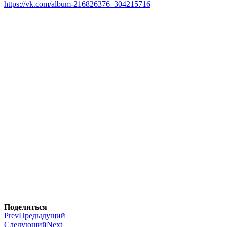
https://vk.com/album-216826376_304215716
Поделиться
Prev
Предыдущий
Следующий
Next