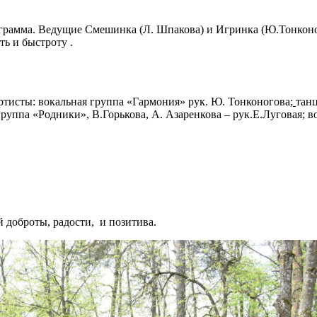
ограмма. Ведущие Смешинка (Л. Шпакова) и Игринка (Ю.Тонконо
ть и быстроту .
тисты: вокальная группа «Гармония» рук. Ю. Тонконогова;
тан
группа «Родники», В.Горькова, А. Азаренкова – рук.Е.Луговая; 
 доброты, радости, и позитива.