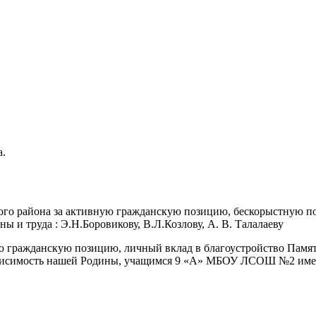
а.
ого района за активную гражданскую позицию, бескорыстную по
ны и труда : Э.Н.Боровикову, В.Л.Козлову, А. В. Талалаеву
ю гражданскую позицию, личный вклад в благоустройство Памя
зависимость нашей Родины, учащимся 9 «А» МБОУ ЛСОШ №2 имени