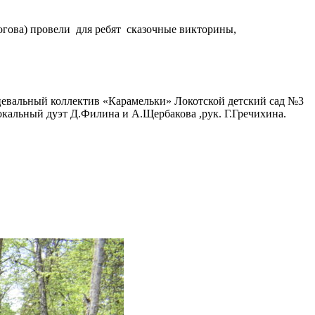
гова) провели для ребят сказочные викторины,
цевальный коллектив «Карамельки» Локотской детский сад №3
вокальный дуэт Д.Филина и А.Щербакова ,рук. Г.Гречихина.