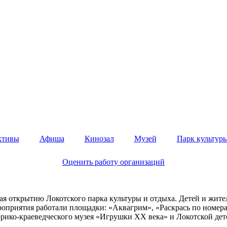
ктивы
Афиша
Кинозал
Музей
Парк культуры
Оценить работу организаций
ая открытию Локотского парка культуры и отдыха. Детей и жите
приятия работали площадки: «Аквагрим», «Раскрась по номерам
орико-краеведческого музея «Игрушки XX века» и Локотской де