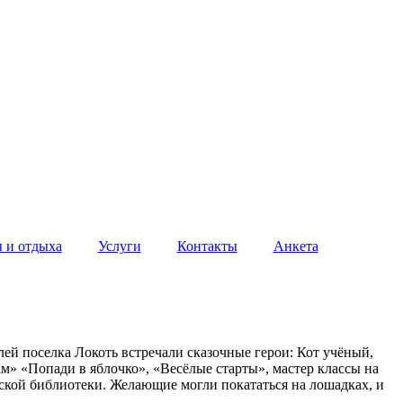
 и отдыха
Услуги
Контакты
Анкета
лей поселка Локоть встречали сказочные герои: Кот учёный,
» «Попади в яблочко», «Весёлые старты», мастер классы на
тской библиотеки. Желающие могли покататься на лошадках, и