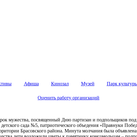
ктивы
Афиша
Кинозал
Музей
Парк культуры
Оценить работу организаций
ок мужества, посвященный Дню партизан и подпольщиков под н
етского сада №5, патриотического объедения «Правнуки Победы
рритории Брасовского района. Минута молчания была объявлена в
ужества дети возложили цветы к памятнику комсомольцам – по