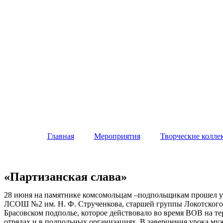
Главная
Мероприятия
Творческие колле
«Партизанская слава»
28 июня на памятнике комсомольцам –подпольщикам прошел ур
ЛСОШ №2 им. Н. Ф. Струченкова, старшей группы Локотского д
Брасовском подполье, которое действовало во время ВОВ на те
отрядах и в подпольных организациях. В завершения урока м