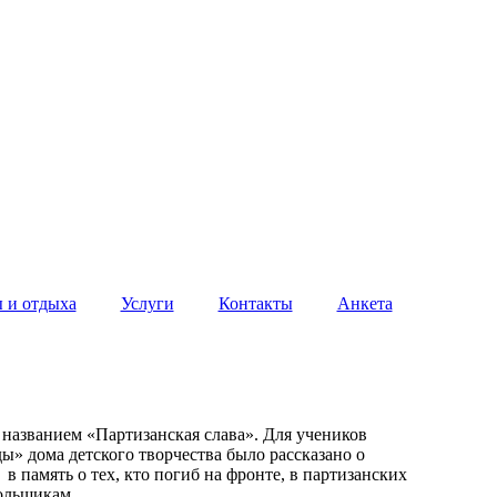
 и отдыха
Услуги
Контакты
Анкета
азванием «Партизанская слава». Для учеников
» дома детского творчества было рассказано о
 память о тех, кто погиб на фронте, в партизанских
дпольщикам.