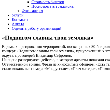
Стоимость билетов
Посмотреть аттракционы
Фотогалерея
Услуги
Контакты
Анкета
Оценить работу организаций
«Подвигом славны твои земляки»
В рамках празднования мероприятий, посвященных 80-й годов
концерт «Подвигом славны твои земляки», приуроченный к эт
округа, протоиерей Владимир Сафронов.
На сцене развернулось действо, в котором артисты показали 
Отечественной войны. Фраза из кинофильма офицеры «Есть та
стали вокальные номера «Мы-русские», «Плач матери», «Помни