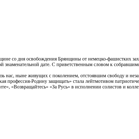
щине со дня освобождения Брянщины от немецко-фашистких зах
ой знаменательной дате. С приветственным словом к собравшим
связь нас, ныне живущих с поколением, отстоявшим свободу и н
кая профессия-Родину защищать» стала лейтмотивом патриотиче
те», «Возвращайтесь» «За Русь» в исполнении солистов и колл