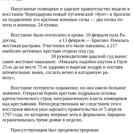
Напуганные помещики и царское правительство видели в
восстании Чернодырова новый пугачевский «бунт» и броси­ли
на подавление его крупные военные силы — два полка пе­
хоты и конницы, 24 пушки.
Восстание было потоплено в крови. 10 февраля пала Ра­
догощ, а 13 февраля — Брасово. Началась
жестокая распра­ва. Участники его были наказаны, а 217
наиболее активных крестьян отданы под суд.
18 руководителям царский суд вы­нес
самое жестокое наказание: «Наказать надобно кнутом в Орле
25-ю да на месте 75-ю ударами и вырезав ноздри и поставя
штемпельные знаки, сослать вечно в каторжную ра­
боту»,
Восстание потерпело поражение, но оно имело большое
значение. Открытая борьба крестьян подрывала основы
крепостнического строя, неограниченную власть помещиков
над крестьянами. Непосредственным же следствием этого
вос­стания явился указ царского правительства от 5 апреля
1797 года, по которому впервые хотя и формально, барщина
ограничивалась тремя днями в неделю.
Присутствующим был продемонстрирован