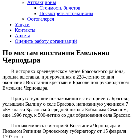
Аттракционы
Стоимость билетов
Посмотреть аттракционы
Фотогалерея
Услуги
Контакты
Анкета
Оценить работу организаций
По местам восстания Емельяна
Чернодыра
В историко-краеведческом музее Брасовского района,
прошла выставка, приуроченная к 228–летию со дня
окончания Восстания крестьян в Брасове под руководством
Емельяна Чернодыра.
Присутствующие познакомились с историей с. Брасово,
услышали Былину о селе Брасово, написанную учеником 7
«Б» класса Брасовской средней школы Бобковым Семёном,
ещё 1996 году, к 500-летию со дня образования села Брасово.
Познакомились с историей Восстания Чернодыра и
Письмом Репнина Орловскому губернатору от 15 февраля
1797 года.