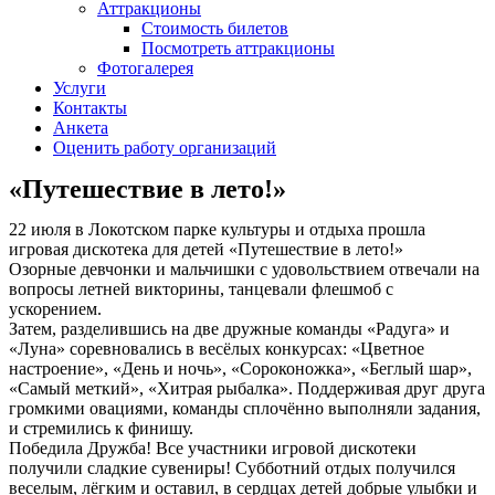
Аттракционы
Стоимость билетов
Посмотреть аттракционы
Фотогалерея
Услуги
Контакты
Анкета
Оценить работу организаций
«Путешествие в лето!»
22 июля в Локотском парке культуры и отдыха прошла
игровая дискотека для детей «Путешествие в лето!»
Озорные девчонки и мальчишки с удовольствием отвечали на
вопросы летней викторины, танцевали флешмоб с
ускорением.
Затем, разделившись на две дружные команды «Радуга» и
«Луна» соревновались в весёлых конкурсах: «Цветное
настроение», «День и ночь», «Сороконожка», «Беглый шар»,
«Самый меткий», «Хитрая рыбалка». Поддерживая друг друга
громкими овациями, команды сплочённо выполняли задания,
и стремились к финишу.
Победила Дружба! Все участники игровой дискотеки
получили сладкие сувениры! Субботний отдых получился
веселым, лёгким и оставил, в сердцах детей добрые улыбки и