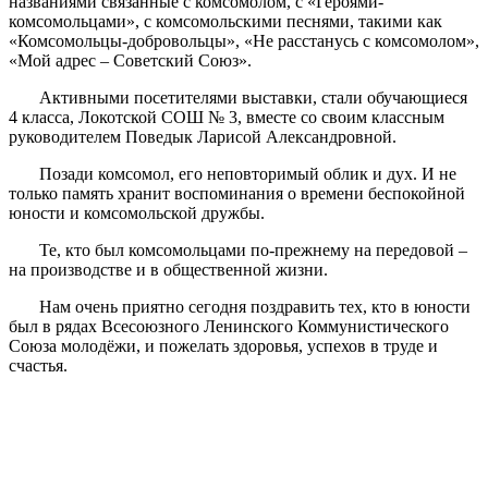
названиями связанные с комсомолом, с «Героями-
комсомольцами», с комсомольскими песнями, такими как
«Комсомольцы-добровольцы», «Не расстанусь с комсомолом»,
«Мой адрес – Советский Союз».
Активными посетителями выставки, стали обучающиеся
4 класса, Локотской СОШ № 3, вместе со своим классным
руководителем Поведык Ларисой Александровной.
Позади комсомол, его неповторимый облик и дух. И не
только память хранит воспоминания о времени беспокойной
юности и комсомольской дружбы.
Те, кто был комсомольцами по-прежнему на передовой –
на производстве и в общественной жизни.
Нам очень приятно сегодня поздравить тех, кто в юности
был в рядах Всесоюзного Ленинского Коммунистического
Союза молодёжи, и пожелать здоровья, успехов в труде и
счастья.