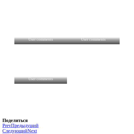
User comments
User comments
User comments
Поделиться
Prev
Предыдущий
Следующий
Next