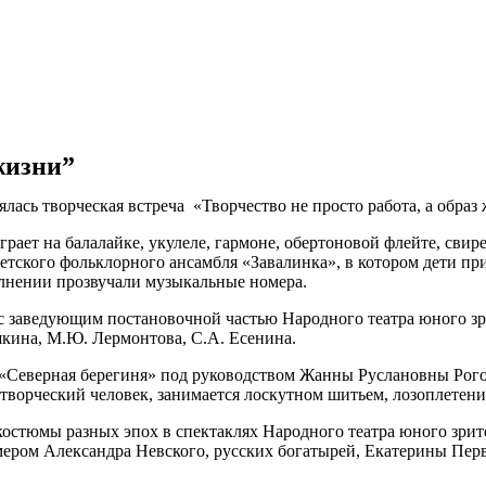
жизни”
ась творческая встреча «Творчество не просто работа, а образ 
ает на балалайке, укулеле, гармоне, обертоновой флейте, свир
тского фольклорного ансамбля «Завалинка», в котором дети пр
олнении прозвучали музыкальные номера.
 заведующим постановочной частью Народного театра юного з
кина, М.Ю. Лермонтова, С.А. Есенина.
«Северная берегиня» под руководством Жанны Руслановны Рого
творческий человек, занимается лоскутном шитьем, лозоплетени
остюмы разных эпох в спектаклях Народного театра юного зрит
ером Александра Невского, русских богатырей, Екатерины Перв