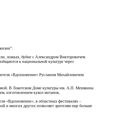
жизни”.
ели, ложках, бубне с Александром Викторовичем
иобщаются к национальной культуре через
рителя «Вдохновение» Русланом Михайловичем
вой. В Локотском Доме культуры им. А.П. Менякина
ем, изготовлением кукол мотанок.
еля «Вдохновение», в областных фестивалях –
ой и многих других позволяет зрителям еще больше