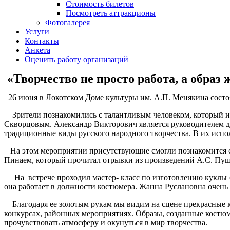
Стоимость билетов
Посмотреть аттракционы
Фотогалерея
Услуги
Контакты
Анкета
Оценить работу организаций
«Творчество не просто работа, а образ 
26 июня в Локотском Доме культуры им. А.П. Менякина состоял
Зрители познакомились с талантливым человеком, который игр
Скворцовым. Александр Викторович является руководителем де
традиционные виды русского народного творчества. В их исп
На этом мероприятии присутствующие смогли познакомится с
Пинаем, который прочитал отрывки из произведений А.С. Пуш
На встрече проходил мастер- класс по изготовлению куклы 
она работает в должности костюмера. Жанна Руслановна очень 
Благодаря ее золотым рукам мы видим на сцене прекрасные к
конкурсах, районных мероприятиях. Образы, созданные костюм
прочувствовать атмосферу и окунуться в мир творчества.