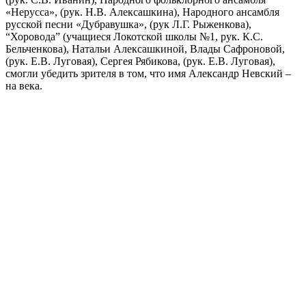
«Нерусса», (рук. Н.В. Алексашкина), Народного ансамбля
русской песни «Дубравушка», (рук Л.Г. Рыженкова),
“Хоровода” (учащиеся Локотской школы №1, рук. К.С.
Бельченкова), Натальи Алексашкиной, Влады Сафроновой,
(рук. Е.В. Луговая), Сергея Рябикова, (рук. Е.В. Луговая),
смогли убедить зрителя в том, что имя Александр Невский –
на века.