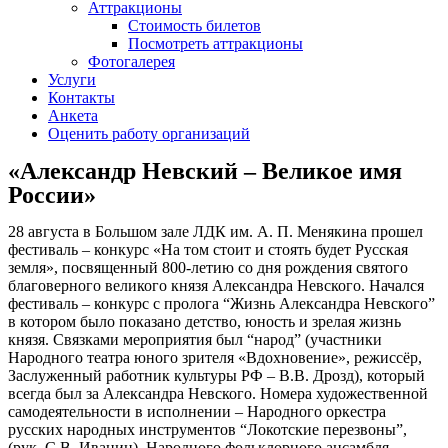
Аттракционы
Стоимость билетов
Посмотреть аттракционы
Фотогалерея
Услуги
Контакты
Анкета
Оценить работу организаций
«Александр Невский – Великое имя
России»
28 августа в Большом зале ЛДК им. А. П. Менякина прошел
фестиваль – конкурс «На том стоит и стоять будет Русская
земля», посвященный 800-летию со дня рождения святого
благоверного великого князя Александра Невского. Начался
фестиваль – конкурс с пролога “Жизнь Александра Невского”
в котором было показано детство, юность и зрелая жизнь
князя. Связками мероприятия был “народ” (участники
Народного театра юного зрителя «Вдохновение», режиссёр,
Заслуженный работник культуры РФ – В.В. Дрозд), который
всегда был за Александра Невского. Номера художественной
самодеятельности в исполнении – Народного оркестра
русских народных инструментов “Локотские перезвоны”,
(рук. С.В. Иванин), Народного фольклорного ансамбля