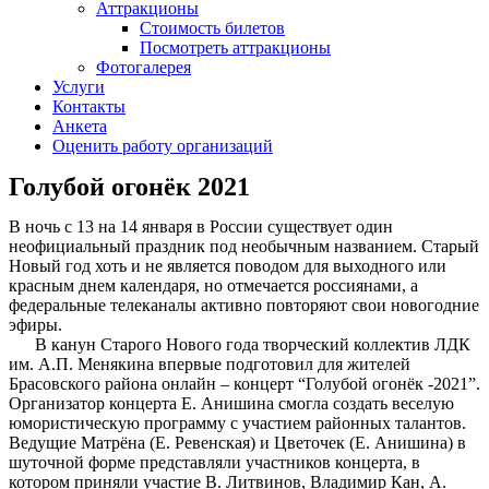
Аттракционы
Стоимость билетов
Посмотреть аттракционы
Фотогалерея
Услуги
Контакты
Анкета
Оценить работу организаций
Голубой огонёк 2021
В ночь с 13 на 14 января в России существует один
неофициальный праздник под необычным названием. Старый
Новый год хоть и не является поводом для выходного или
красным днем календаря, но отмечается россиянами, а
федеральные телеканалы активно повторяют свои новогодние
эфиры.
В канун Старого Нового года творческий коллектив ЛДК
им. А.П. Менякина впервые подготовил для жителей
Брасовского района онлайн – концерт “Голубой огонёк -2021”.
Организатор концерта Е. Анишина смогла создать веселую
юмористическую программу с участием районных талантов.
Ведущие Матрёна (Е. Ревенская) и Цветочек (Е. Анишина) в
шуточной форме представляли участников концерта, в
котором приняли участие В. Литвинов, Владимир Кан, А.