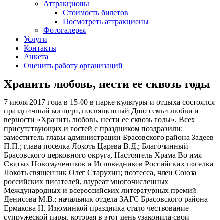
Аттракционы
Стоимость билетов
Посмотреть аттракционы
Фотогалерея
Услуги
Контакты
Анкета
Оценить работу организаций
Хранить любовь, нести ее сквозь годы
7 июля 2017 года в 15-00 в парке культуры и отдыха состоялся
праздничный концерт, посвященный Дню семьи любви и
верности «Хранить любовь, нести ее сквозь годы». Всех
присутствующих и гостей с праздником поздравили:
заместитель главы администрации Брасовского района Задеев
П.П.; глава поселка Локоть Царева В.Д.; Благочинный
Брасовского церковного округа, Настоятель Храма Во имя
Святых Новомучеников и Исповедников Российских поселка
Локоть священник Олег Старухин; поэтесса, член Союза
российских писателей, лауреат многочисленных
Международных и всероссийских литературных премий
Денисова М.В.; начальник отдела ЗАГС Брасовского района
Ермакова Н. Изюминкой праздника стало чествование
супружеской пары, которая в этот день узаконила свои