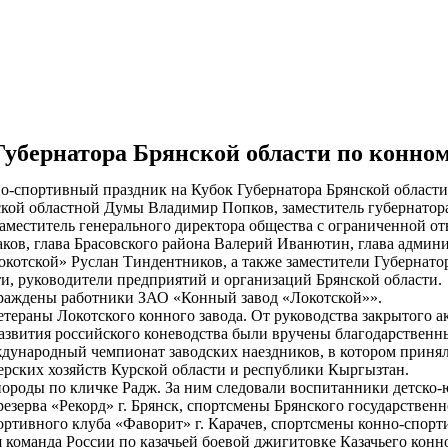
убернатора Брянской области по конном
но-спортивный праздник на Кубок Губернатора Брянской области
ой областной Думы Владимир Попков, заместитель губернатора
меститель генерального директора общества с ограниченной от
ков, глава Брасовского района Валерий Иванютин, глава админ
котской» Руслан Тиндентников, а также заместители Губернато
и, руководители предприятий и организаций Брянской области.
ждены работники ЗАО «Конный завод «Локотской»».
ераны Локотского конного завода. От руководства закрытого а
развития российского коневодства были вручены благодарствен
ународный чемпионат заводских наездников, в котором принял
ерских хозяйств Курской области и республики Кыргызтан.
роды по кличке Радж. За ним следовали воспитанники детско
зерва «Рекорд» г. Брянск, спортсмены Брянского государственн
ортивного клуба «Фаворит» г. Карачев, спортсмены конно-спор
 команда России по казачьей боевой джигитовке Казачьего конн