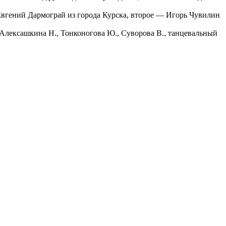
Евгений Дармограй из города Курска, второе — Игорь Чувилин
ексашкина Н., Тонконогова Ю., Суворова В., танцевальный