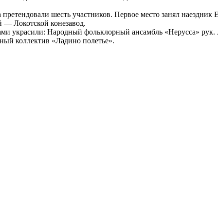
претендовали шесть участников. Первое место занял наездник 
й — Локотской конезавод.
украсили: Народный фольклорный ансамбль «Нерусса» рук. Ал
ный коллектив «Ладино полетье».