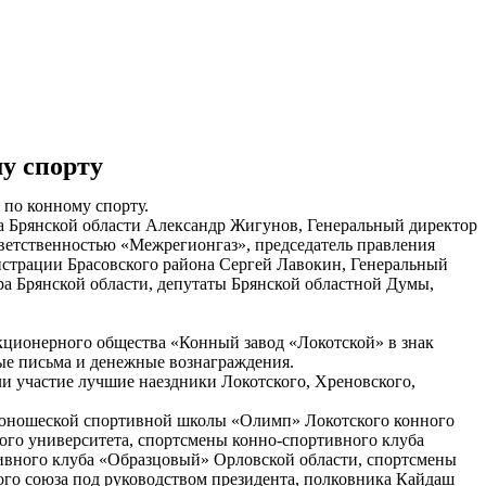
у спорту
 по конному спорту.
 Брянской области Александр Жигунов, Генеральный директор
ветственностью «Межрегионгаз», председатель правления
истрации Брасовского района Сергей Лавокин, Генеральный
ра Брянской области, депутаты Брянской областной Думы,
кционерного общества «Конный завод «Локотской» в знак
ные письма и денежные вознаграждения.
и участие лучшие наездники Локотского, Хреновского,
-юношеской спортивной школы «Олимп» Локотского конного
ого университета, спортсмены конно-спортивного клуба
тивного клуба «Образцовый» Орловской области, спортсмены
ого союза под руководством президента, полковника Кайдаш