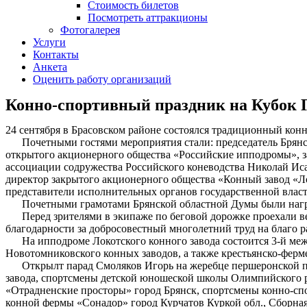
Стоимость билетов
Посмотреть аттракционы
Фотогалерея
Услуги
Контакты
Анкета
Оценить работу организаций
Конно-спортивный праздник на Кубок Г
24 сентября в Брасовском районе состоялся традиционный кон
Почетными гостями мероприятия стали: председатель Брянск
открытого акционерного общества «Российские ипподромы», за
ассоциации содружества Российского коневодства Николай Иса
директор закрытого акционерного общества «Конный завод «Ло
представители исполнительных органов государственной власт
Почетными грамотами Брянской областной Думы были награ
Перед зрителями в экипаже по беговой дорожке проехали вет
благодарности за добросовестный многолетний труд на благо 
На ипподроме Локотского конного завода состоится 3-й межд
Новотомниковского конных заводов, а также крестьянско-ферм
Открылт парад Смоляков Игорь на жеребце першеронской по
завода, спортсмены детской юношеской школы Олимпийского ре
«Отрадненские просторы» город Брянск, спортсмены конно-сп
конной фермы «Сонадор» город Курчатов Куркой обл., Сборная