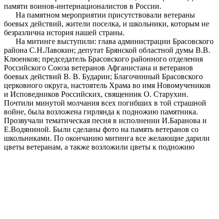
памяти воинов-интернационалистов в России.
На памятном мероприятии присутствовали ветераны
боевых действий, жители поселка, и школьники, которым не
безразлична история нашей страны.
На митинге выступили: глава администрации Брасовского
района С.Н.Лавокин; депутат Брянской областной думы В.В.
Клюенков; председатель Брасовского районного отделения
Российского Союза ветеранов Афганистана и ветеранов
боевых действий В. В. Бударин; Благочинный Брасовского
церковного округа, настоятель Храма во имя Новомучеников
и Исповедников Российских, священник О. Старухин.
Почтили минутой молчания всех погибших в той страшной
войне, была возложена гирлянда к подножию памятника.
Прозвучали тематическая песня в исполнении И.Баранова и
Е.Водяниной. Были сделаны фото на память ветеранов со
школьниками. По окончанию митинга все желающие дарили
цветы ветеранам, а также возложили цветы к подножию