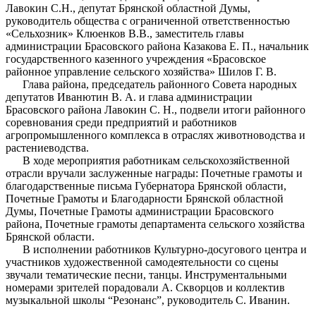
Лавокин С.Н., депутат Брянской областной Думы,
руководитель общества с ограниченной ответственностью
«Сельхозник» Клюенков В.В., заместитель главы
администрации Брасовского района Казакова Е. П., начальник
государственного казенного учреждения «Брасовское
районное управление сельского хозяйства» Шилов Г. В.
Глава района, председатель районного Совета народных
депутатов Иванютин В. А. и глава администрации
Брасовского района Лавокин С. Н., подвели итоги районного
соревнования среди предприятий и работников
агропромышленного комплекса в отраслях животноводства и
растениеводства.
В ходе мероприятия работникам сельскохозяйственной
отрасли вручали заслуженные награды: Почетные грамоты и
благодарственные письма Губернатора Брянской области,
Почетные Грамоты и Благодарности Брянской областной
Думы, Почетные Грамоты администрации Брасовского
района, Почетные грамоты департамента сельского хозяйства
Брянской области.
В исполнении работников Культурно-досугового центра и
участников художественной самодеятельности со сцены
звучали тематические песни, танцы. Инструментальными
номерами зрителей порадовали А. Скворцов и коллектив
музыкальной школы “Резонанс”, руководитель С. Иванин.