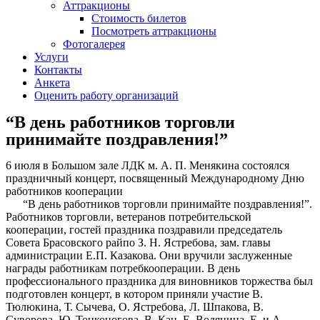
Аттракционы
Стоимость билетов
Посмотреть аттракционы
Фотогалерея
Услуги
Контакты
Анкета
Оценить работу организаций
“В день работников торговли
принимайте поздравления!”
6 июля в Большом зале ЛДК м. А. П. Менякина состоялся
праздничный концерт, посвященный Международному Дню
работников кооперации
“В день работников торговли принимайте поздравления!”.
Работников торговли, ветеранов потребительской
кооперации, гостей праздника поздравили председатель
Совета Брасовского райпо З. Н. Ястребова, зам. главы
администрации Е.П. Казакова. Они вручили заслуженные
награды работникам потребкооперации. В день
профессионального праздника для виновников торжества был
подготовлен концерт, в котором приняли участие В.
Тюлюкина, Т. Сычева, О. Ястребова, Л. Шпакова, В.
Суворова, Ю. Тонконогова, В. Кан, Е. Водянина, Е. и А.