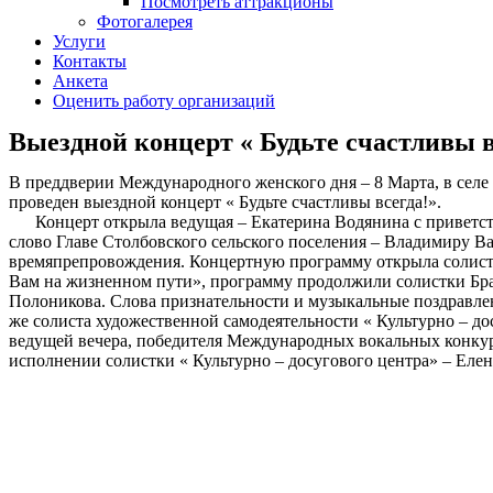
Посмотреть аттракционы
Фотогалерея
Услуги
Контакты
Анкета
Оценить работу организаций
Выездной концерт « Будьте счастливы в
В преддверии Международного женского дня – 8 Марта, в селе 
проведен выездной концерт « Будьте счастливы всегда!».
Концерт открыла ведущая – Екатерина Водянина с приветств
слово Главе Столбовского сельского поселения – Владимиру 
времяпрепровождения. Концертную программу открыла солистка
Вам на жизненном пути», программу продолжили солистки Бра
Полоникова. Слова признательности и музыкальные поздравлен
же солиста художественной самодеятельности « Культурно – д
ведущей вечера, победителя Международных вокальных конкурс
исполнении солистки « Культурно – досугового центра» – Еле