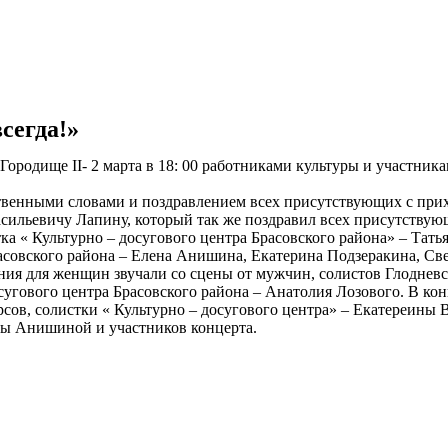
сегда!»
Городище II- 2 марта в 18: 00 работниками культуры и участни
енными словами и поздравлением всех присутствующих с прихо
Васильевичу Лапину, который так же поздравил всех присутств
 « Культурно – досугового центра Брасовского района» – Тать
совского района – Елена Анишина, Екатерина Подзеракина, Све
ия для женщин звучали со сцены от мужчин, солистов Глодневс
осугового центра Брасовского района – Анатолия Лозового. В к
ов, солистки « Культурно – досугового центра» – Екатереины 
ны Анишиной и участников концерта.