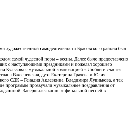
ками художественной самодеятельности Брасовского района был
дом самой чудесной поры – весны. Далее было предоставлено
ующих с наступающими праздниками и пожелал хорошего
яна Кулькова с музыкальной композицией « Любви и счастья
тлана Вжесневская, дуэт Екатерина Грачева и Юлия
кого СДК – Генадия Аклевкина, Владимира Лувнькова, а так
онце программы прозвучали музыкальные поздравления от
Водяниной. Завершился концерт финальной песней в