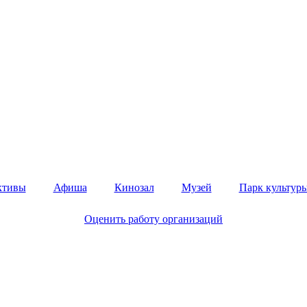
ктивы
Афиша
Кинозал
Музей
Парк культуры
Оценить работу организаций